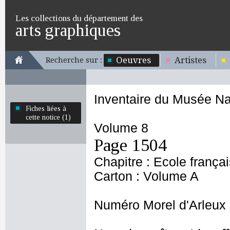
Les collections du département des
arts graphiques
Oeuvres
Artistes
Recherche sur :
Inventaire du Musée Na
Fiches liées à
cette notice (1)
Volume 8
Page 1504
Chapitre : Ecole frança
Carton : Volume A
Numéro Morel d'Arleux 