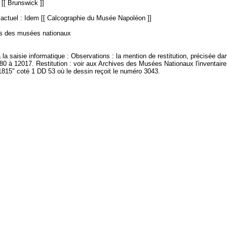
 [[ Brunswick ]]
ctuel : Idem [[ Calcographie du Musée Napoléon ]]
es des musées nationaux
à la saisie informatique : Observations : la mention de restitution, précisée da
80 à 12017. Restitution : voir aux Archives des Musées Nationaux l'inventair
1815" coté 1 DD 53 où le dessin reçoit le numéro 3043.