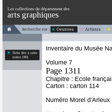
Les collections du département des
arts graphiques
Oeuvres
Artistes
Recherche sur :
Inventaire du Musée Na
Fiche liée à cette
notice (80)
Volume 7
Page 1311
Chapitre : Ecole frança
Carton : carton 114
Numéro Morel d'Arleux 