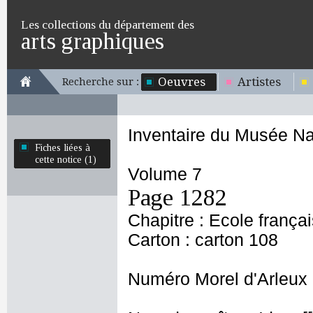
Les collections du département des
arts graphiques
Oeuvres
Artistes
Recherche sur :
Inventaire du Musée Na
Fiches liées à
cette notice (1)
Volume 7
Page 1282
Chapitre : Ecole frança
Carton : carton 108
Numéro Morel d'Arleux 