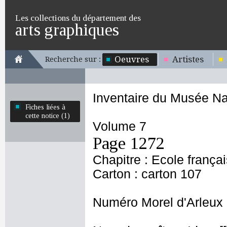
Les collections du département des
arts graphiques
Oeuvres
Artistes
Recherche sur :
Inventaire du Musée Na
Fiches liées à
cette notice (1)
Volume 7
Page 1272
Chapitre : Ecole frança
Carton : carton 107
Numéro Morel d'Arleux 