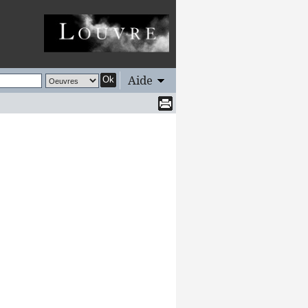
Aide
Ok