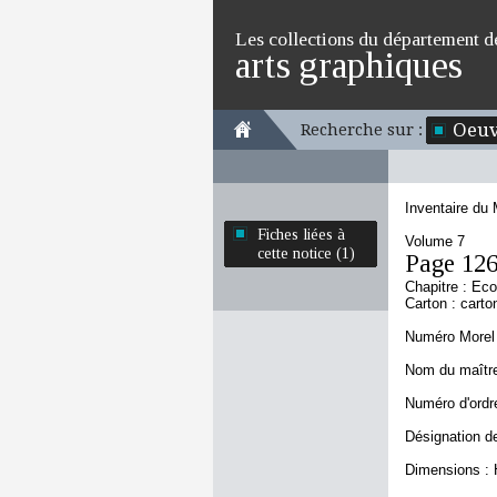
Les collections du département d
arts graphiques
Oeuv
Recherche sur :
Inventaire du
Fiches liées à
Volume 7
cette notice (1)
Page 12
Chapitre : Eco
Carton : carto
Numéro Morel 
Nom du maître 
Numéro d'ordre
Désignation d
Dimensions : 