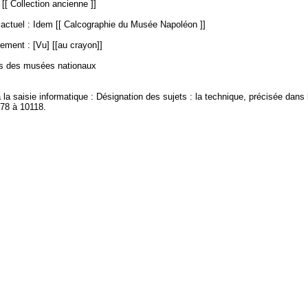
 [[ Collection ancienne ]]
ctuel : Idem [[ Calcographie du Musée Napoléon ]]
ement : [Vu] [[au crayon]]
es des musées nationaux
à la saisie informatique : Désignation des sujets : la technique, précisée dans 
078 à 10118.