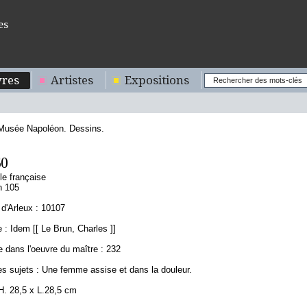
es
res
Artistes
Expositions
 Musée Napoléon. Dessins.
60
le française
n 105
d'Arleux : 10107
: Idem [[ Le Brun, Charles ]]
 dans l'oeuvre du maître : 232
es sujets : Une femme assise et dans la douleur.
H. 28,5 x L.28,5 cm