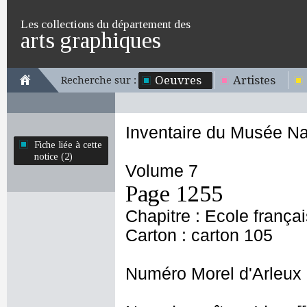
Les collections du département des
arts graphiques
Oeuvres
Artistes
Recherche sur :
Inventaire du Musée Na
Fiche liée à cette
notice (2)
Volume 7
Page 1255
Chapitre : Ecole frança
Carton : carton 105
Numéro Morel d'Arleux 