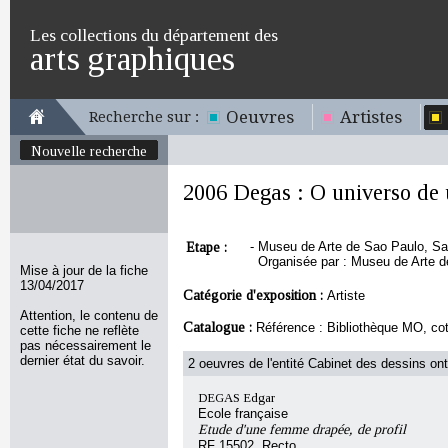
Les collections du département des
arts graphiques
Oeuvres
Artistes
Recherche sur :
Nouvelle recherche
2006 Degas : O universo de 
Etape :
-
Museu de Arte de Sao Paulo, Sao 
Organisée par : Museu de Arte d
Mise à jour de la fiche
13/04/2017
Catégorie d'exposition :
Artiste
Attention, le contenu de
Catalogue :
Référence : Bibliothèque MO, cot
cette fiche ne reflète
pas nécessairement le
dernier état du savoir.
2 oeuvres de l'entité Cabinet des dessins ont
DEGAS Edgar
Ecole française
Etude d'une femme drapée, de profil
RF 15502, Recto