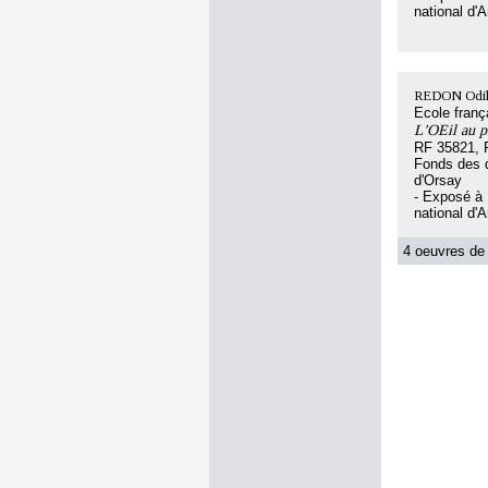
national d'
REDON Odil
Ecole franç
L'OEil au p
RF 35821, 
Fonds des d
d'Orsay
- Exposé à
national d'
4 oeuvres de 