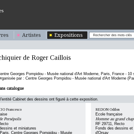
es
res
Artistes
Expositions
chiquier de Roger Caillois
entre Georges Pompidou - Musée national d'Art Moderne, Paris, France - 10
rganisée par : Centre Georges Pompidou - Musée national d'Art Moderne (Par
ans catalogue
l'entité Cabinet des dessins ont figuré à cette exposition.
O Francesco
REDON Odilon
aise
Ecole française
e Persépolis
Homme au grand chapea
Recto
RF 29711, Recto
essins et miniatures
Fonds des dessins et 
 Paris, Centre Georges Pompidou - Musée
d'Orsay