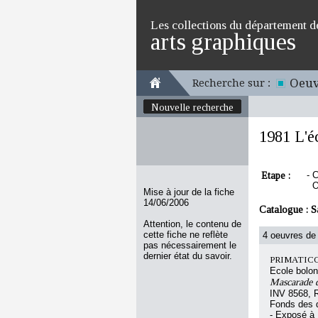
Les collections du département d
arts graphiques
Oeuv
Recherche sur :
Nouvelle recherche
1981 L'é
Etape :
-
C
O
Mise à jour de la fiche
14/06/2006
Catalogue :
S
Attention, le contenu de
cette fiche ne reflète
4 oeuvres de 
pas nécessairement le
dernier état du savoir.
PRIMATICCI
Ecole bolon
Mascarade d
INV 8568, 
Fonds des d
- Exposé à