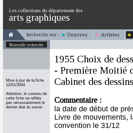
Les collections du département des
arts graphiques
Oeuvres
Artistes
Recherche sur :
Nouvelle recherche
1955 Choix de dessi
- Première Moitié 
Cabinet des dessin
Mise à jour de la fiche
12/01/2004
Attention, le contenu de
Commentaire :
cette fiche ne reflète
pas nécessairement le
dernier état du savoir.
la date de début de prés
Livre de mouvements, la
convention le 31/12