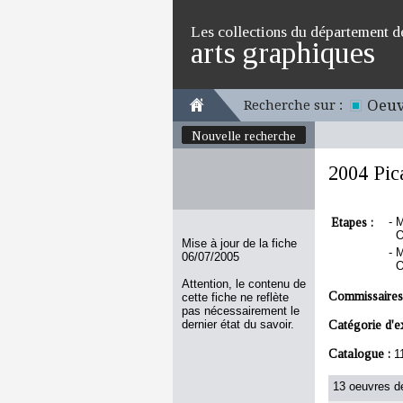
Les collections du département d
arts graphiques
Oeuv
Recherche sur :
Nouvelle recherche
2004 Pic
Etapes :
-
M
O
Mise à jour de la fiche
-
M
06/07/2005
O
Attention, le contenu de
Commissaires
cette fiche ne reflète
pas nécessairement le
dernier état du savoir.
Catégorie d'e
Catalogue :
1
13 oeuvres de