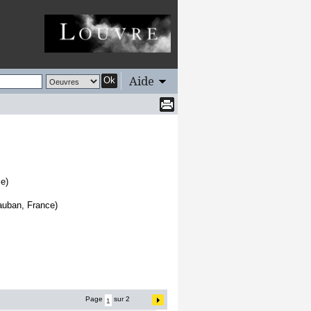
Aide
Ok
e)
auban, France)
Page
sur 2