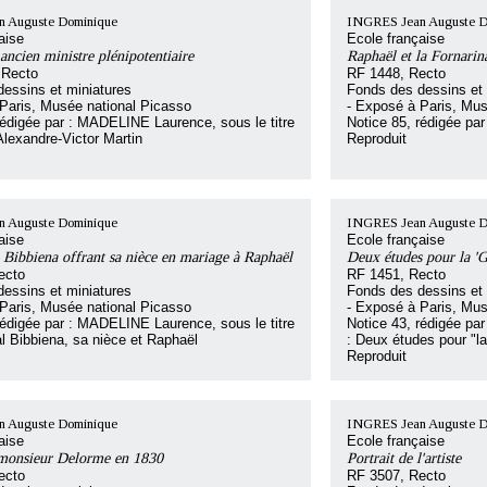
 Auguste Dominique
INGRES Jean Auguste D
aise
Ecole française
ancien ministre plénipotentiaire
Raphaël et la Fornarin
 Recto
RF 1448, Recto
essins et miniatures
Fonds des dessins et 
Paris, Musée national Picasso
- Exposé à Paris, Mus
rédigée par : MADELINE Laurence, sous le titre
Notice 85, rédigée p
'Alexandre-Victor Martin
Reproduit
 Auguste Dominique
INGRES Jean Auguste D
aise
Ecole française
 Bibbiena offrant sa nièce en mariage à Raphaël
Deux études pour la '
ecto
RF 1451, Recto
essins et miniatures
Fonds des dessins et 
Paris, Musée national Picasso
- Exposé à Paris, Mus
rédigée par : MADELINE Laurence, sous le titre
Notice 43, rédigée pa
al Bibbiena, sa nièce et Raphaël
: Deux études pour "l
Reproduit
 Auguste Dominique
INGRES Jean Auguste D
aise
Ecole française
 monsieur Delorme en 1830
Portrait de l'artiste
ecto
RF 3507, Recto