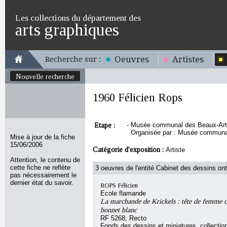
Les collections du département des
arts graphiques
Oeuvres
Artistes
Recherche sur :
Nouvelle recherche
1960 Félicien Rops
Etape :
-
Musée communal des Beaux-Arts d
Organisée par : Musée communal 
Mise à jour de la fiche
15/06/2006
Catégorie d'exposition :
Artiste
Attention, le contenu de
cette fiche ne reflète
3 oeuvres de l'entité Cabinet des dessins ont
pas nécessairement le
dernier état du savoir.
ROPS Félicien
Ecole flamande
La marchande de Krickels : tête de femme c
bonnet blanc
RF 5268, Recto
Fonds des dessins et miniatures, collecti