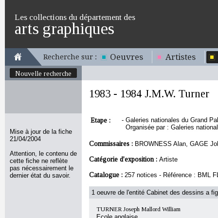
Les collections du département des
arts graphiques
Oeuvres
Artistes
Recherche sur :
Nouvelle recherche
1983 - 1984 J.M.W. Turner
Etape :
-
Galeries nationales du Grand Pal
Organisée par : Galeries nationa
Mise à jour de la fiche
21/04/2004
Commissaires :
BROWNESS Alan, GAGE John
Attention, le contenu de
Catégorie d'exposition :
Artiste
cette fiche ne reflète
pas nécessairement le
Catalogue :
257 notices - Référence : BM
dernier état du savoir.
1 oeuvre de l'entité Cabinet des dessins a fig
TURNER Joseph Mallord William
Ecole anglaise