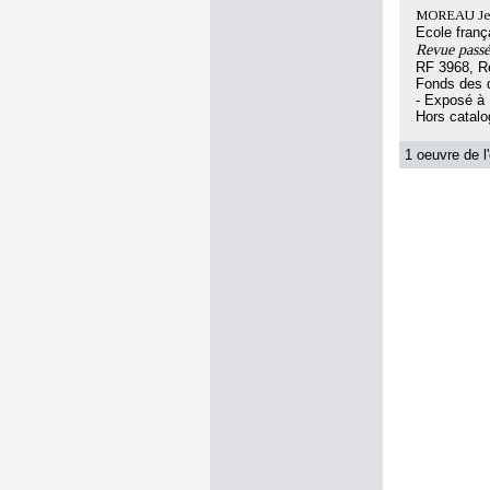
MOREAU Jean
Ecole franç
Revue passé
RF 3968, R
Fonds des d
- Exposé à 
Hors catal
1 oeuvre de l