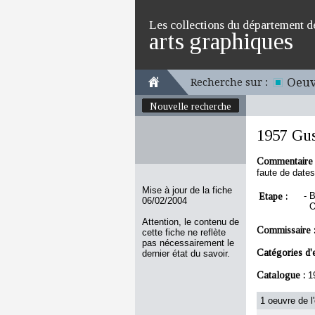
Les collections du département d
arts graphiques
Oeuv
Recherche sur :
Nouvelle recherche
1957 Gus
Commentaire 
faute de dates
Mise à jour de la fiche
Etape :
-
B
06/02/2004
O
Attention, le contenu de
Commissaire 
cette fiche ne reflète
pas nécessairement le
Catégories d'
dernier état du savoir.
Catalogue :
1
1 oeuvre de l