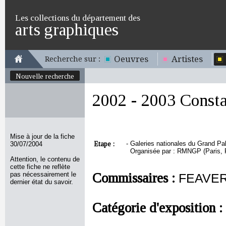
Les collections du département des
arts graphiques
Oeuvres
Artistes
Recherche sur :
Nouvelle recherche
2002 - 2003 Consta
Mise à jour de la fiche
Etape :
-
Galeries nationales du Grand Pal
30/07/2004
Organisée par : RMNGP (Paris, F
Attention, le contenu de
cette fiche ne reflète
pas nécessairement le
Commissaires :
FEAVER 
dernier état du savoir.
Catégorie d'exposition :