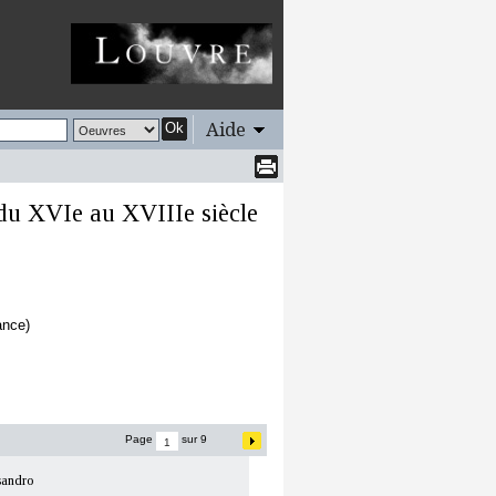
Aide
Ok
 du XVIe au XVIIIe siècle
ance)
Page
sur 9
sandro