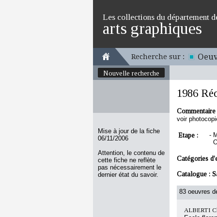
Les collections du département d
arts graphiques
Oeuv
Recherche sur :
Nouvelle recherche
1986 Réc
Commentaire 
voir photocop
Mise à jour de la fiche
Etape :
-
M
06/11/2006
O
Attention, le contenu de
Catégories d'
cette fiche ne reflète
pas nécessairement le
Catalogue :
S
dernier état du savoir.
83 oeuvres de
ALBERTI Ch