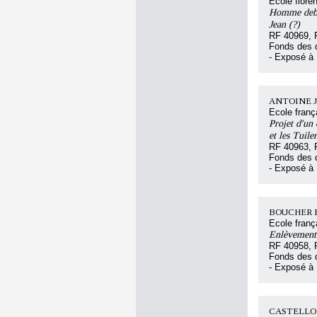
Ecole floren
Homme debou
Jean (?)
RF 40969, 
Fonds des d
- Exposé à
ANTOINE Ja
Ecole franç
Projet d'un 
et les Tuiler
RF 40963, 
Fonds des d
- Exposé à
BOUCHER Fr
Ecole franç
Enlèvement
RF 40958, 
Fonds des d
- Exposé à
CASTELLO V