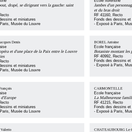
tine
Ecole florentine
t, drapé, se dirigeant vers la gauche: saint
Jambes d'un personnage
et du bras droit
Recto
RF 41160, Recto
essins et miniatures
Fonds des dessins et 
 Paris, Musée du Louvre
- Exposé à Paris, Mu
cques Denis
BOREL Antoine
aise
Ecole française
opéra et d'une place de la Paix entre le Louvre
Botaniste montant les 
ies
RF 40992, Recto
Fonds des dessins et 
Recto
- Exposé à Paris, Mu
essins et miniatures
 Paris, Musée du Louvre
ançois
CARMONTELLE
aise
Ecole française
 d'Europe
La Malheureuse famill
Recto
RF 41215, Recto
essins et miniatures
Fonds des dessins et 
 Paris, Musée du Louvre
- Exposé à Paris, Mu
alerio
CHATEAUBOURG Le Che