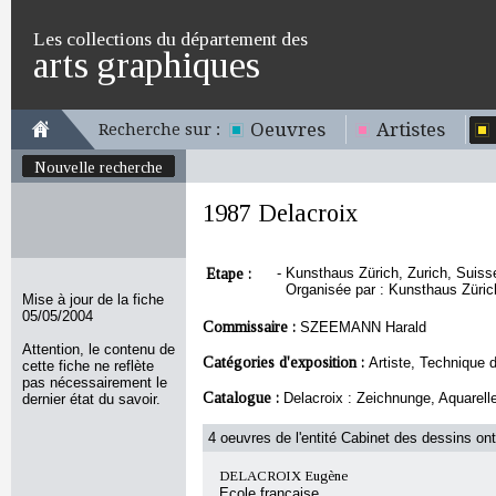
Les collections du département des
arts graphiques
Oeuvres
Artistes
Recherche sur :
Nouvelle recherche
1987 Delacroix
Etape :
-
Kunsthaus Zürich, Zurich, Suisse
Organisée par : Kunsthaus Züric
Mise à jour de la fiche
05/05/2004
Commissaire :
SZEEMANN Harald
Attention, le contenu de
Catégories d'exposition :
Artiste, Technique d
cette fiche ne reflète
pas nécessairement le
Catalogue :
Delacroix : Zeichnunge, Aquare
dernier état du savoir.
4 oeuvres de l'entité Cabinet des dessins ont
DELACROIX Eugène
Ecole française