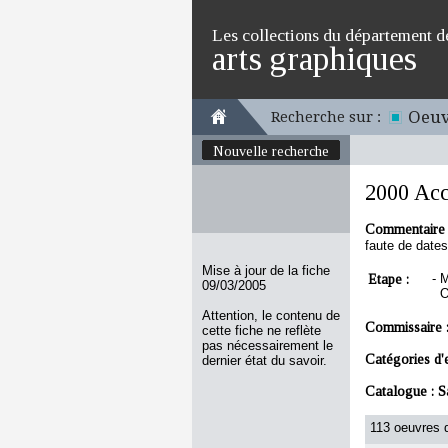
Les collections du département d
arts graphiques
Oeuv
Recherche sur :
Nouvelle recherche
2000 Acc
Commentaire 
faute de dates
Mise à jour de la fiche
Etape :
-
M
09/03/2005
O
Attention, le contenu de
Commissaire 
cette fiche ne reflète
pas nécessairement le
Catégories d'
dernier état du savoir.
Catalogue :
S
113 oeuvres d