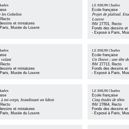
arles
LE BRUN Charles
aise
Ecole française
e les Gobelins
Projet de plafond. Etu
 Recto
Louvre
essins et miniatures
INV 27701, Recto
 Paris, Musée du Louvre
Fonds des dessins et 
- Exposé à Paris, Mu
arles
LE BRUN Charles
aise
Ecole française
volant
Un fleuve ; une tête 
 Recto
INV 27713, Recto
essins et miniatures
Fonds des dessins et 
 Paris, Musée du Louvre
- Exposé à Paris, Mu
arles
LE BRUN Charles
aise
Ecole française
 mi-corps, brandissant un bâton
Cinq études de têtes
 Recto
INV 27864, Recto
essins et miniatures
Fonds des dessins et 
 Paris, Musée du Louvre
- Exposé à Paris, Mu