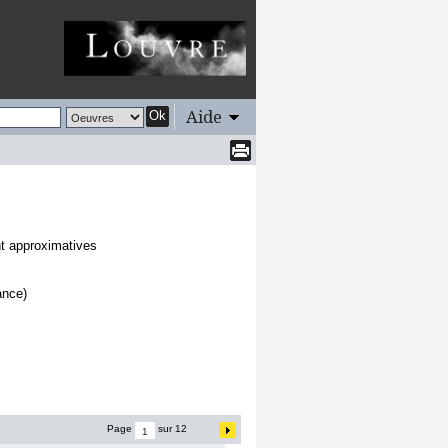
Aide
Ok
nt approximatives
ance)
Page
sur 12