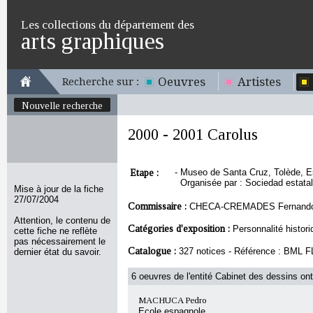
Les collections du département des
arts graphiques
Oeuvres
Artistes
Recherche sur :
Nouvelle recherche
2000 - 2001 Carolus
Etape :
-
Museo de Santa Cruz, Tolède, Es
Organisée par : Sociedad estata
Mise à jour de la fiche
27/07/2004
Commissaire :
CHECA-CREMADES Fernand
Attention, le contenu de
Catégories d'exposition :
Personnalité histo
cette fiche ne reflète
pas nécessairement le
Catalogue :
327 notices - Référence : BM
dernier état du savoir.
6 oeuvres de l'entité Cabinet des dessins ont
MACHUCA Pedro
Ecole espagnole