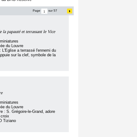
Page
sur 57
e la papauté et terrassant le Vice
miniatures
sée du Louvre
 : L'Eglise a terrassé l'ennemi du
appuie sur la clef, symbole de la
re
miniatures
sée du Louvre
tre : S. Grégoire-le-Grand, adore
croix
O Tiziano