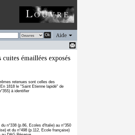
Aide
Ok
s cuites émaillées exposés
trêmes retenues sont celles des
 En 1818 le "Saint Etienne lapidé" de
355) à identifier
du n°338 (p.86, Ecoles d'Italie) au n°350
ise) et du n°498 (p.112, Ecole française)
ée au DAG Réserve