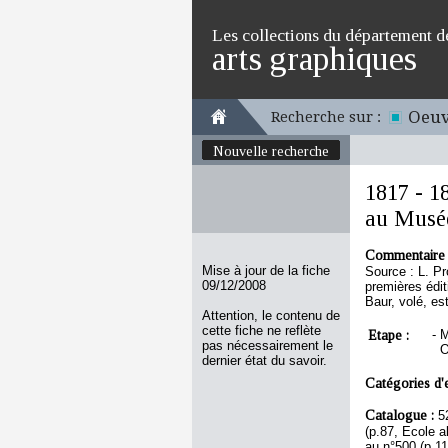
Les collections du département d
arts graphiques
Oeuv
Recherche sur :
Nouvelle recherche
1817 - 18
au Musée
Commentaire 
Mise à jour de la fiche
Source : L. P
09/12/2008
premières édit
Baur, volé, es
Attention, le contenu de
cette fiche ne reflète
Etape :
-
M
pas nécessairement le
O
dernier état du savoir.
Catégories d'
Catalogue :
5
(p.87, Ecole a
au n°500 (p.1