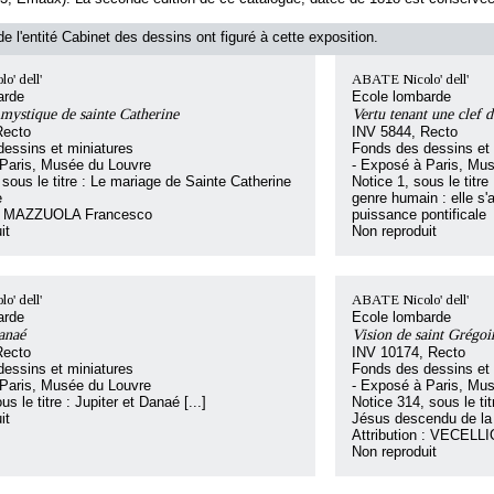
e l'entité Cabinet des dessins ont figuré à cette exposition.
' dell'
ABATE Nicolo' dell'
arde
Ecole lombarde
mystique de sainte Catherine
Vertu tenant une clef d
Recto
INV 5844, Recto
essins et miniatures
Fonds des dessins et 
 Paris, Musée du Louvre
- Exposé à Paris, Mu
 sous le titre : Le mariage de Sainte Catherine
Notice 1, sous le titre
e
genre humain : elle s'
n : MAZZUOLA Francesco
puissance pontificale
it
Non reproduit
' dell'
ABATE Nicolo' dell'
arde
Ecole lombarde
Danaé
Vision de saint Grégoi
Recto
INV 10174, Recto
essins et miniatures
Fonds des dessins et 
 Paris, Musée du Louvre
- Exposé à Paris, Mu
us le titre : Jupiter et Danaé [...]
Notice 314, sous le ti
it
Jésus descendu de la 
Attribution : VECELLI
Non reproduit