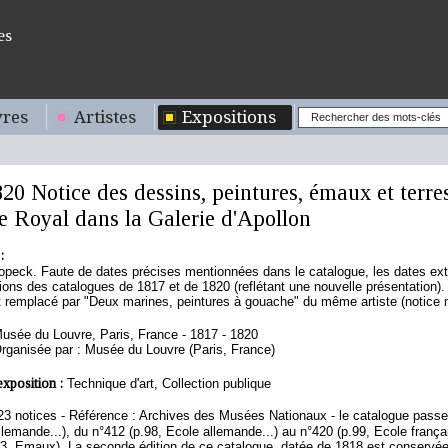
es
res
Artistes
Expositions
20 Notice des dessins, peintures, émaux et terre
 Royal dans la Galerie d'Apollon
:
ropeck. Faute de dates précises mentionnées dans le catalogue, les dates ex
ions des catalogues de 1817 et de 1820 (reflétant une nouvelle présentation).
t remplacé par "Deux marines, peintures à gouache" du même artiste (notice n°
usée du Louvre, Paris, France - 1817 - 1820
rganisée par : Musée du Louvre (Paris, France)
exposition :
Technique d'art, Collection publique
23 notices - Référence : Archives des Musées Nationaux - le catalogue passe 
llemande...), du n°412 (p.98, Ecole allemande...) au n°420 (p.99, Ecole frança
13, Emaux). La seconde édition de ce catalogue, datée de 1818 est conserv