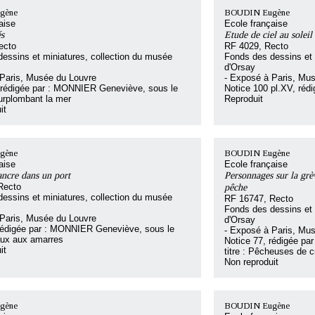
gène
BOUDIN Eugène
aise
Ecole française
és
Etude de ciel au soleil
ecto
RF 4029, Recto
essins et miniatures, collection du musée
Fonds des dessins et 
d'Orsay
 Paris, Musée du Louvre
- Exposé à Paris, Mu
 rédigée par : MONNIER Geneviève, sous le
Notice 100 pl.XV, ré
surplombant la mer
Reproduit
it
gène
BOUDIN Eugène
aise
Ecole française
ancre dans un port
Personnages sur la grè
Recto
pêche
essins et miniatures, collection du musée
RF 16747, Recto
Fonds des dessins et 
 Paris, Musée du Louvre
d'Orsay
 rédigée par : MONNIER Geneviève, sous le
- Exposé à Paris, Mu
eaux aux amarres
Notice 77, rédigée p
it
titre : Pêcheuses de c
Non reproduit
gène
BOUDIN Eugène