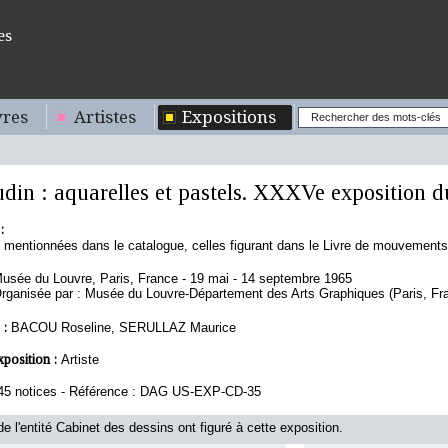
es
res
Artistes
Expositions
din : aquarelles et pastels. XXXVe exposition d
:
s mentionnées dans le catalogue, celles figurant dans le Livre de mouvements
usée du Louvre, Paris, France - 19 mai - 14 septembre 1965
rganisée par : Musée du Louvre-Département des Arts Graphiques (Paris, Fr
 :
BACOU Roseline, SERULLAZ Maurice
xposition :
Artiste
45 notices - Référence : DAG US-EXP-CD-35
e l'entité Cabinet des dessins ont figuré à cette exposition.