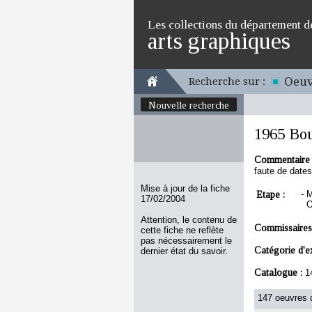
Les collections du département d
arts graphiques
Oeuv
Recherche sur :
Nouvelle recherche
1965 Bou
Commentaire 
faute de date
Mise à jour de la fiche
Etape :
-
M
17/02/2004
O
Attention, le contenu de
Commissaires
cette fiche ne reflète
pas nécessairement le
Catégorie d'e
dernier état du savoir.
Catalogue :
1
147 oeuvres d