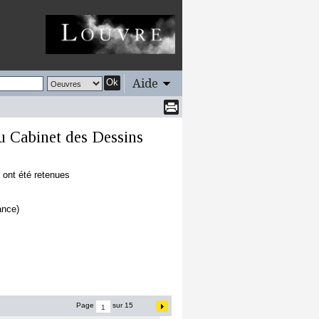
Aide
Ok
u Cabinet des Dessins
 ont été retenues
ance)
Page
sur 15