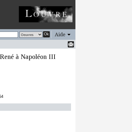
Aide
Ok
i René à Napoléon III
64