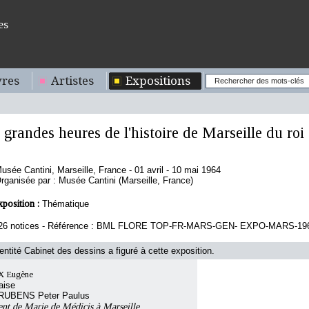
es
res
Artistes
Expositions
 grandes heures de l'histoire de Marseille du ro
usée Cantini, Marseille, France - 01 avril - 10 mai 1964
rganisée par : Musée Cantini (Marseille, France)
xposition :
Thématique
26 notices - Référence : BML FLORE TOP-FR-MARS-GEN- EXPO-MARS-19
'entité Cabinet des dessins a figuré à cette exposition.
 Eugène
aise
r RUBENS Peter Paulus
t de Marie de Médicis à Marseille