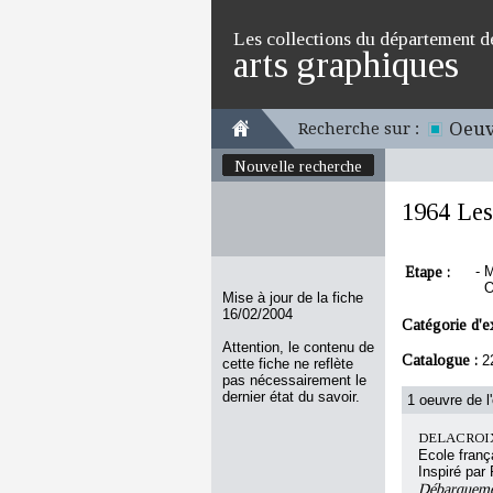
Les collections du département d
arts graphiques
Oeuv
Recherche sur :
Nouvelle recherche
1964 Les
Etape :
-
M
O
Mise à jour de la fiche
16/02/2004
Catégorie d'e
Attention, le contenu de
Catalogue :
2
cette fiche ne reflète
pas nécessairement le
dernier état du savoir.
1 oeuvre de l
DELACROIX
Ecole franç
Inspiré pa
Débarquemen