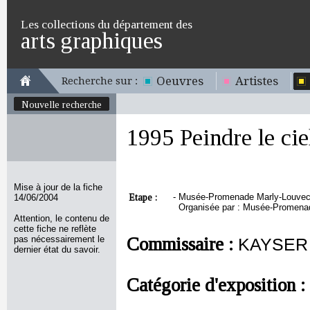
Les collections du département des
arts graphiques
Oeuvres
Artistes
Recherche sur :
Nouvelle recherche
1995 Peindre le cie
Mise à jour de la fiche
Etape :
-
Musée-Promenade Marly-Louvecien
14/06/2004
Organisée par : Musée-Promenad
Attention, le contenu de
cette fiche ne reflète
pas nécessairement le
Commissaire :
KAYSER C
dernier état du savoir.
Catégorie d'exposition :