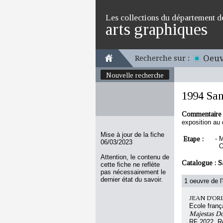
Les collections du département d
arts graphiques
Oeuv
Recherche sur :
Nouvelle recherche
1994 Sans
Commentaire 
exposition au 
Mise à jour de la fiche
Etape :
-
M
06/03/2023
O
Attention, le contenu de
Catalogue :
S
cette fiche ne reflète
pas nécessairement le
dernier état du savoir.
1 oeuvre de l
JEAN D'OR
Ecole franç
Majestas D
RF 2022, R