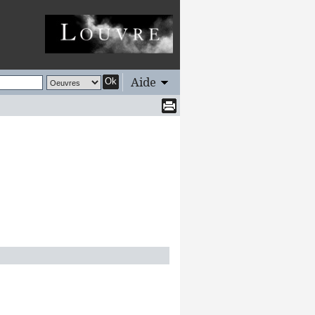
Aide
Ok