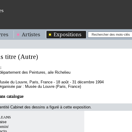
es
res
Artistes
Expositions
 titre (Autre)
:
département des Peintures, aile Richelieu
usée du Louvre, Paris, France - 18 août - 31 décembre 1994
rganisée par : Musée du Louvre (Paris, France)
ans catalogue
'entité Cabinet des dessins a figuré à cette exposition.
LEANS
aise
omini
ecto