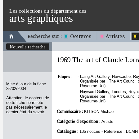
Les collections du département des
arts graphiques
Oeuvres
Artistes
Recherche sur :
Nouvelle recherche
1969 The art of Claude Lorr
Etapes :
-
Laing Art Gallery, Newcastle, R
Organisée par : The Art Council 
Mise à jour de la fiche
Royaume-Uni)
25/02/2004
-
Hayward Gallery, Londres, Roya
Organisée par : The Art Council 
Attention, le contenu de
Royaume-Uni)
cette fiche ne reflète
pas nécessairement le
Commissaire :
KITSON Michael
dernier état du savoir.
Catégorie d'exposition :
Artiste
Catalogue :
185 notices - Référence : BCMN