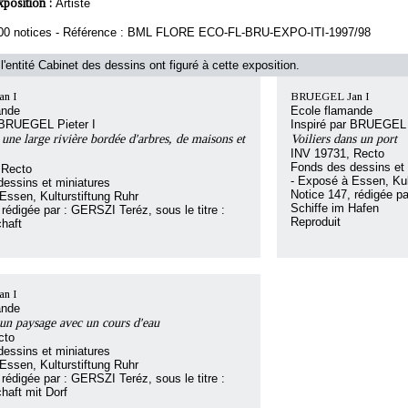
xposition :
Artiste
00 notices - Référence : BML FLORE ECO-FL-BRU-EXPO-ITI-1997/98
l'entité Cabinet des dessins ont figuré à cette exposition.
n I
BRUEGEL Jan I
ande
Ecole flamande
 BRUEGEL Pieter I
Inspiré par BRUEGEL 
une large rivière bordée d'arbres, de maisons et
Voiliers dans un port
INV 19731, Recto
Fonds des dessins et 
 Recto
- Exposé à Essen, Kul
essins et miniatures
Notice 147, rédigée pa
Essen, Kulturstiftung Ruhr
Schiffe im Hafen
 rédigée par : GERSZI Teréz, sous le titre :
Reproduit
haft
n I
ande
un paysage avec un cours d'eau
cto
essins et miniatures
Essen, Kulturstiftung Ruhr
 rédigée par : GERSZI Teréz, sous le titre :
haft mit Dorf