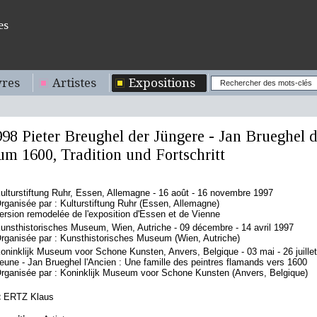
es
res
Artistes
Expositions
998 Pieter Breughel der Jüngere - Jan Brueghel d
um 1600, Tradition und Fortschritt
ulturstiftung Ruhr, Essen, Allemagne - 16 août - 16 novembre 1997
rganisée par : Kulturstiftung Ruhr (Essen, Allemagne)
ersion remodelée de l'exposition d'Essen et de Vienne
unsthistorisches Museum, Wien, Autriche - 09 décembre - 14 avril 1997
rganisée par : Kunsthistorisches Museum (Wien, Autriche)
oninklijk Museum voor Schone Kunsten, Anvers, Belgique - 03 mai - 26 juillet 1
eune - Jan Brueghel l'Ancien : Une famille des peintres flamands vers 1600
rganisée par : Koninklijk Museum voor Schone Kunsten (Anvers, Belgique)
:
ERTZ Klaus