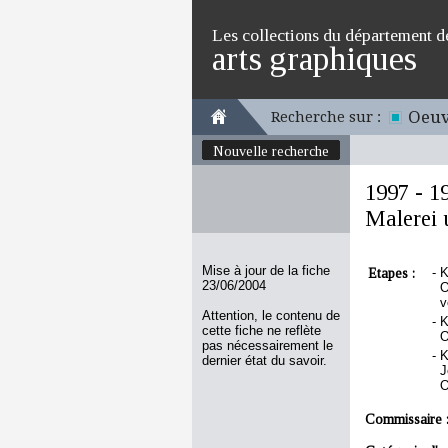
Les collections du département d
arts graphiques
Oeuv
Recherche sur :
Nouvelle recherche
1997 - 1
Malerei 
Mise à jour de la fiche
Etapes :
-
K
23/06/2004
O
v
Attention, le contenu de
-
K
cette fiche ne reflète
O
pas nécessairement le
-
K
dernier état du savoir.
J
O
Commissaire 