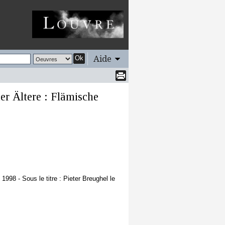
Aide
Ok
er Ältere : Flämische
998 - Sous le titre : Pieter Breughel le