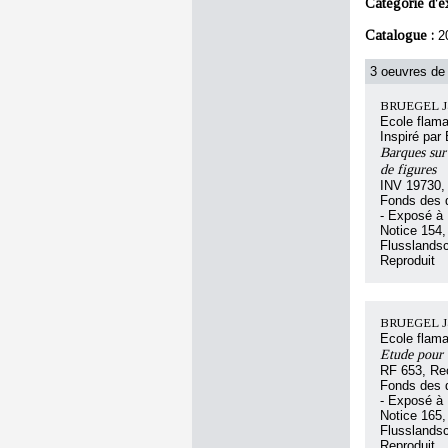
Catégorie d'e
Catalogue :
2
3 oeuvres de 
BRUEGEL Ja
Ecole flam
Inspiré par
Barques sur 
de figures
INV 19730,
Fonds des d
- Exposé à 
Notice 154,
Flusslandsc
Reproduit
BRUEGEL Ja
Ecole flam
Etude pour 
RF 653, Re
Fonds des d
- Exposé à 
Notice 165,
Flusslandsc
Reproduit