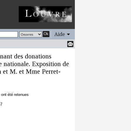
Aide
Ok
enant des donations
 nationale. Exposition de
a et M. et Mme Perret-
 ont été retenues
37