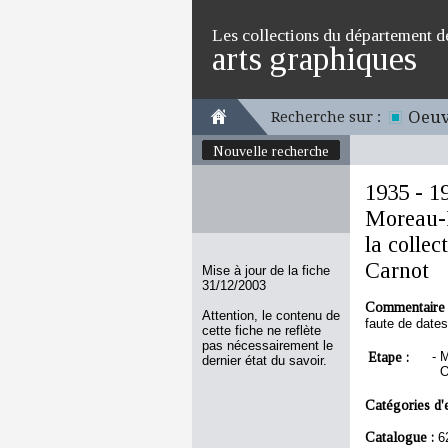
Les collections du département d
arts graphiques
Oeuv
Recherche sur :
Nouvelle recherche
1935 - 1
Moreau-N
la colle
Carnot
Mise à jour de la fiche
31/12/2003
Commentaire 
Attention, le contenu de
faute de date
cette fiche ne reflète
pas nécessairement le
Etape :
-
M
dernier état du savoir.
O
Catégories d'
Catalogue :
6