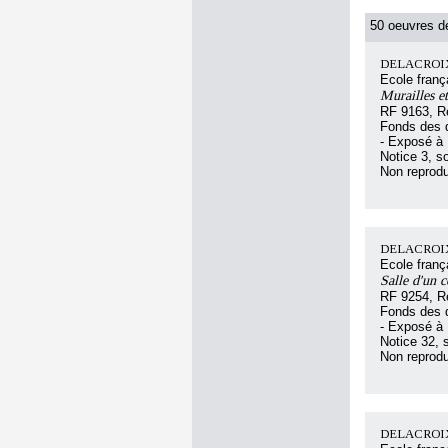
50 oeuvres de
DELACROIX
Ecole franç
Murailles e
RF 9163, R
Fonds des d
- Exposé à 
Notice 3, so
Non reprodu
DELACROIX
Ecole franç
Salle d'un 
RF 9254, R
Fonds des d
- Exposé à 
Notice 32, s
Non reprodu
DELACROIX