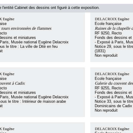
 l'entité Cabinet des dessins ont figuré à cette exposition.
 Eugène
DELACROIX Eugène
aise
Ecole française
t tours environnées de flammes
Ruines de la chapelle 
ecto
RF 9250, Recto
essins et miniatures
Fonds des dessins et 
Paris, Musée national Eugène Delacroix
- Exposé à Paris, Mus
us le titre : La ville de Dité en feu
Notice 29, sous le tit
it
(1831)
Non reproduit
 Eugène
DELACROIX Eugène
aise
Ecole française
couvent à Cadix
Galerie du couvent de
ecto
RF 9255, Recto
essins et miniatures
Fonds des dessins et 
Paris, Musée national Eugène Delacroix
- Exposé à Paris, Mus
ous le titre : Intérieur de maison arabe
Notice 33, sous le titr
it
Dominicains de Cadix
Non reproduit
 Eugène
DELACROIX Eugène