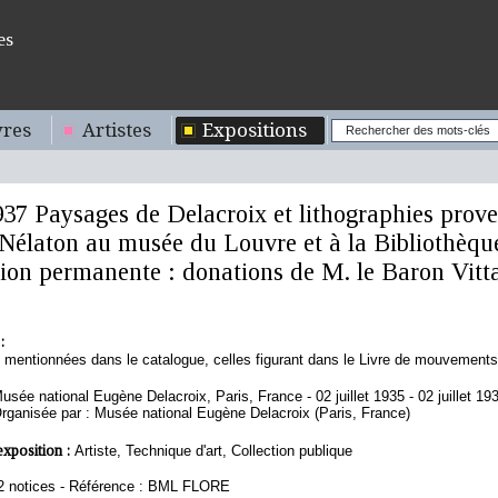
es
res
Artistes
Expositions
937 Paysages de Delacroix et lithographies prov
élaton au musée du Louvre et à la Bibliothèque
ction permanente : donations de M. le Baron Vitt
:
s mentionnées dans le catalogue, celles figurant dans le Livre de mouvements
usée national Eugène Delacroix, Paris, France - 02 juillet 1935 - 02 juillet 19
rganisée par : Musée national Eugène Delacroix (Paris, France)
exposition :
Artiste, Technique d'art, Collection publique
2 notices - Référence : BML FLORE