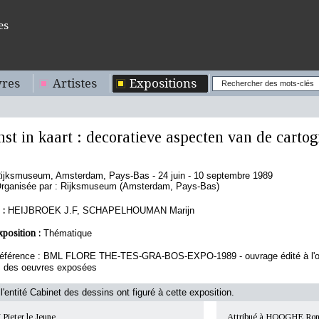
es
res
Artistes
Expositions
st in kaart : decoratieve aspecten van de cartog
ijksmuseum, Amsterdam, Pays-Bas - 24 juin - 10 septembre 1989
rganisée par : Rijksmuseum (Amsterdam, Pays-Bas)
 :
HEIJBROEK J.F, SCHAPELHOUMAN Marijn
xposition :
Thématique
éférence : BML FLORE THE-TES-GRA-BOS-EXPO-1989 - ouvrage édité à l'occa
es des oeuvres exposées
l'entité Cabinet des dessins ont figuré à cette exposition.
eter le Jeune
Attribué à HOOGHE Ro