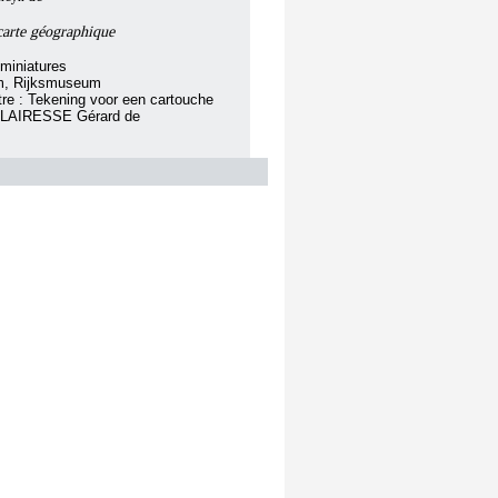
 carte géographique
miniatures
m, Rijksmuseum
itre : Tekening voor een cartouche
é à LAIRESSE Gérard de