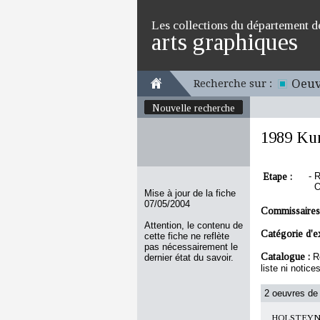
Les collections du département d
arts graphiques
Oeuv
Recherche sur :
Nouvelle recherche
1989 Kun
Etape :
-
R
O
Mise à jour de la fiche
07/05/2004
Commissaires
Attention, le contenu de
Catégorie d'e
cette fiche ne reflète
pas nécessairement le
Catalogue :
R
dernier état du savoir.
liste ni notic
2 oeuvres de 
HOLSTEYN Pi