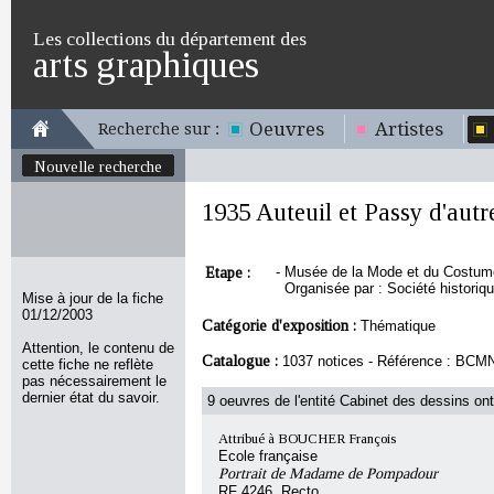
Les collections du département des
arts graphiques
Oeuvres
Artistes
Recherche sur :
Nouvelle recherche
1935 Auteuil et Passy d'autr
Etape :
-
Musée de la Mode et du Costume,
Organisée par : Société historiqu
Mise à jour de la fiche
01/12/2003
Catégorie d'exposition :
Thématique
Attention, le contenu de
Catalogue :
1037 notices - Référence : BCM
cette fiche ne reflète
pas nécessairement le
dernier état du savoir.
9 oeuvres de l'entité Cabinet des dessins ont
Attribué à BOUCHER François
Ecole française
Portrait de Madame de Pompadour
RF 4246, Recto