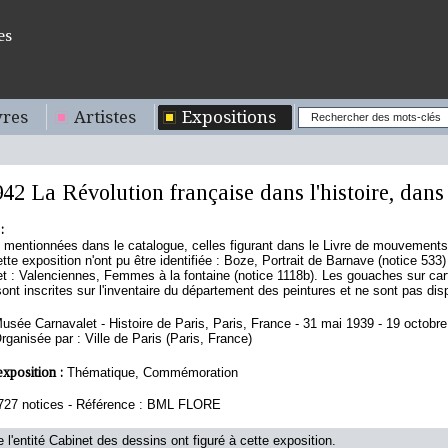
es
res
Artistes
Expositions
42 La Révolution française dans l'histoire, dans l
:
s mentionnées dans le catalogue, celles figurant dans le Livre de mouvement
tte exposition n'ont pu être identifiée : Boze, Portrait de Barnave (notice 533)
 : Valenciennes, Femmes à la fontaine (notice 1118b). Les gouaches sur car
sont inscrites sur l'inventaire du département des peintures et ne sont pas dis
usée Carnavalet - Histoire de Paris, Paris, France - 31 mai 1939 - 19 octobr
rganisée par : Ville de Paris (Paris, France)
exposition :
Thématique, Commémoration
727 notices - Référence : BML FLORE
 l'entité Cabinet des dessins ont figuré à cette exposition.