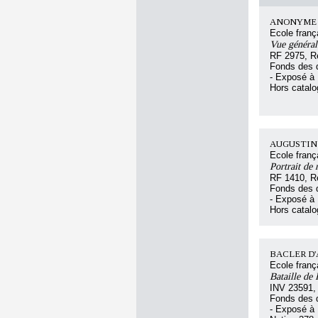
ANONYME F
Ecole franç
Vue général
RF 2975, R
Fonds des d
- Exposé à 
Hors catal
AUGUSTIN Je
Ecole franç
Portrait de
RF 1410, R
Fonds des d
- Exposé à 
Hors catal
BACLER D'AL
Ecole franç
Bataille de 
INV 23591,
Fonds des d
- Exposé à 