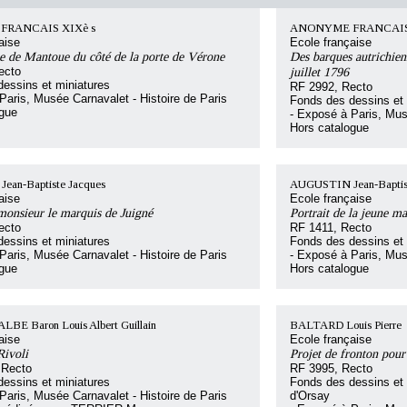
RANCAIS XIXè s
ANONYME FRANCAIS 
aise
Ecole française
e de Mantoue du côté de la porte de Vérone
Des barques autrichien
ecto
juillet 1796
essins et miniatures
RF 2992, Recto
Paris, Musée Carnavalet - Histoire de Paris
Fonds des dessins et 
ogue
- Exposé à Paris, Mus
Hors catalogue
an-Baptiste Jacques
AUGUSTIN Jean-Baptist
aise
Ecole française
 monsieur le marquis de Juigné
Portrait de la jeune m
ecto
RF 1411, Recto
essins et miniatures
Fonds des dessins et 
Paris, Musée Carnavalet - Histoire de Paris
- Exposé à Paris, Mus
ogue
Hors catalogue
BE Baron Louis Albert Guillain
BALTARD Louis Pierre
aise
Ecole française
Rivoli
Projet de fronton pour
 Recto
RF 3995, Recto
essins et miniatures
Fonds des dessins et 
Paris, Musée Carnavalet - Histoire de Paris
d'Orsay