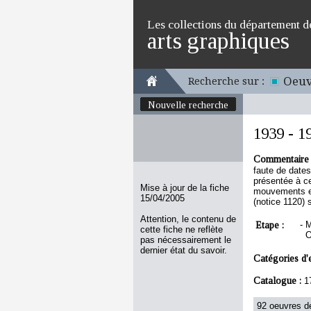
Les collections du département d
arts graphiques
Oeuv
Recherche sur :
Nouvelle recherche
1939 - 19
Commentaire 
faute de date
présentée à ce
Mise à jour de la fiche
mouvements et
15/04/2005
(notice 1120) 
Attention, le contenu de
Etape :
-
M
cette fiche ne reflète
O
pas nécessairement le
dernier état du savoir.
Catégories d'
Catalogue :
1
92 oeuvres de