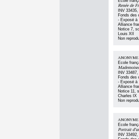
Ecole franç
Renée de Fr
INV 33435,
Fonds des d
- Exposé à 
Alliance fr
Notice 7, s
Louis XII
Non reprodu
ANONYME F
Ecole franç
Mademoisell
INV 33487,
Fonds des d
- Exposé à 
Alliance fr
Notice 11, s
Charles IX
Non reprodu
ANONYME F
Ecole franç
Portrait d'
INV 33492,