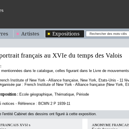
es
res
Artistes
Expositions
portrait français au XVIe du temps des Valois
:
s mentionnées dans le catalogue, celles figurant dans le Livre de mouvements
rench Institute of New York - Alliance française, New York, Etats-Unis - 11 fé
rganisée par : French Institute of New York - Alliance française (New York, E
exposition :
Ecole géographique, Thématique, Période
5 notices - Référence : BCMN 2 P 1939-11
 l'entité Cabinet des dessins ont figuré à cette exposition.
RANCAIS XVIè s
ANONYME FRANCAIS 