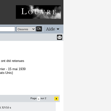
Aide
Ok
 ont été retenues
vrier - 15 mai 1939
tats-Unis)
Page
sur 2
XVIè s