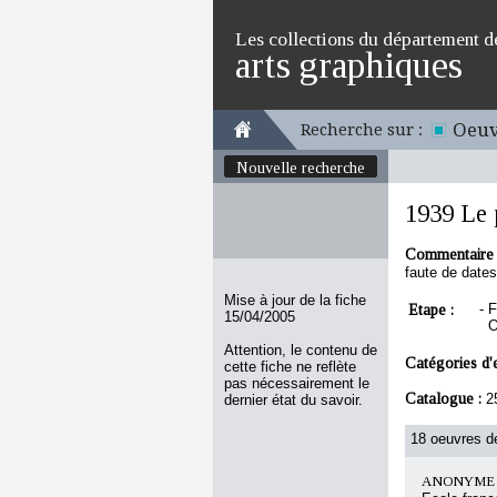
Les collections du département d
arts graphiques
Oeuv
Recherche sur :
Nouvelle recherche
1939 Le 
Commentaire 
faute de date
Mise à jour de la fiche
Etape :
-
F
15/04/2005
O
Attention, le contenu de
Catégories d'
cette fiche ne reflète
pas nécessairement le
Catalogue :
2
dernier état du savoir.
18 oeuvres de
ANONYME F