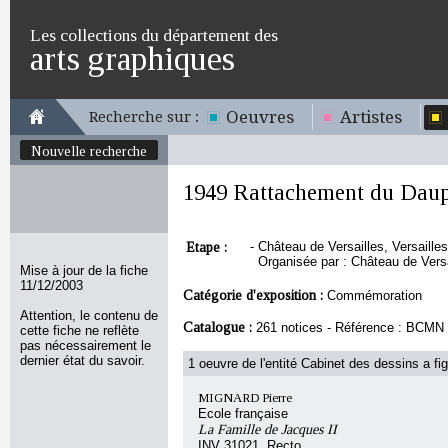
Les collections du département des
arts graphiques
Oeuvres
Artistes
Recherche sur :
Nouvelle recherche
1949 Rattachement du Daup
Etape :
-
Château de Versailles, Versaille
Organisée par : Château de Versa
Mise à jour de la fiche
11/12/2003
Catégorie d'exposition :
Commémoration
Attention, le contenu de
Catalogue :
261 notices - Référence : BCMN
cette fiche ne reflète
pas nécessairement le
dernier état du savoir.
1 oeuvre de l'entité Cabinet des dessins a fig
MIGNARD Pierre
Ecole française
La Famille de Jacques II
INV 31021, Recto