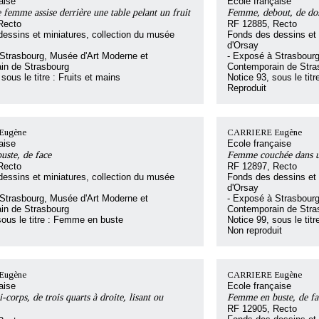
aise
Ecole française
 femme assise derrière une table pelant un fruit
Femme, debout, de dos,
Recto
RF 12885, Recto
essins et miniatures, collection du musée
Fonds des dessins et 
d'Orsay
Strasbourg, Musée d'Art Moderne et
- Exposé à Strasbourg
in de Strasbourg
Contemporain de Stra
sous le titre : Fruits et mains
Notice 93, sous le tit
Reproduit
Eugène
CARRIERE Eugène
aise
Ecole française
ste, de face
Femme couchée dans un 
Recto
RF 12897, Recto
essins et miniatures, collection du musée
Fonds des dessins et 
d'Orsay
Strasbourg, Musée d'Art Moderne et
- Exposé à Strasbourg
in de Strasbourg
Contemporain de Stra
sous le titre : Femme en buste
Notice 99, sous le ti
Non reproduit
Eugène
CARRIERE Eugène
aise
Ecole française
orps, de trois quarts à droite, lisant ou
Femme en buste, de fac
RF 12905, Recto