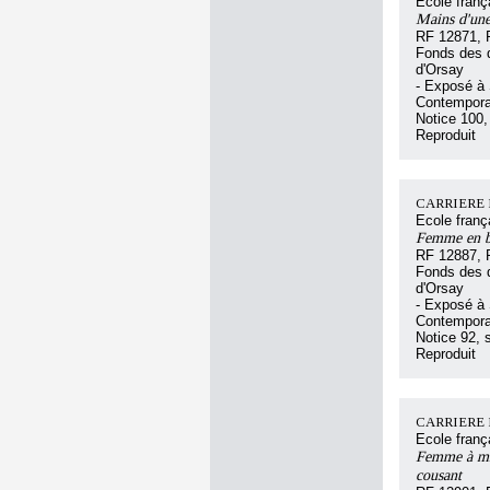
Ecole franç
Mains d'une
RF 12871, 
Fonds des d
d'Orsay
- Exposé à 
Contempora
Notice 100, 
Reproduit
CARRIERE 
Ecole franç
Femme en bu
RF 12887, 
Fonds des d
d'Orsay
- Exposé à 
Contempora
Notice 92, 
Reproduit
CARRIERE 
Ecole franç
Femme à mi-c
cousant