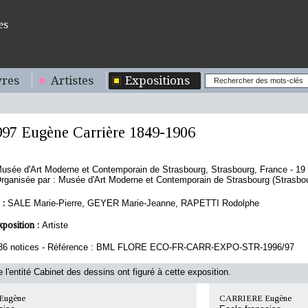
es
res
Artistes
Expositions
997 Eugène Carrière 1849-1906
usée d'Art Moderne et Contemporain de Strasbourg, Strasbourg, France - 19 o
rganisée par : Musée d'Art Moderne et Contemporain de Strasbourg (Strasbo
 :
SALE Marie-Pierre, GEYER Marie-Jeanne, RAPETTI Rodolphe
xposition :
Artiste
36 notices - Référence : BML FLORE ECO-FR-CARR-EXPO-STR-1996/97
 l'entité Cabinet des dessins ont figuré à cette exposition.
Eugène
CARRIERE Eugène