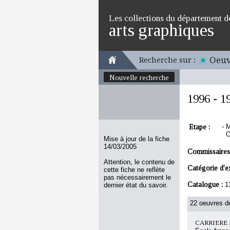
Les collections du département d
arts graphiques
Oeuv
Recherche sur :
Nouvelle recherche
1996 - 1
Etape :
-
M
O
Mise à jour de la fiche
14/03/2005
Commissaires
Attention, le contenu de
Catégorie d'e
cette fiche ne reflète
pas nécessairement le
Catalogue :
1
dernier état du savoir.
22 oeuvres de
CARRIERE 