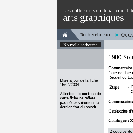
Les collections du département d
arts graphiques
Oeuv
Recherche sur :
Nouvelle recherche
1980 Sou
Commentaire 
faute de date 
Recueil du Lou
Mise à jour de la fiche
15/04/2004
Etape :
-
C
O
Attention, le contenu de
cette fiche ne reflète
Commissaires
pas nécessairement le
dernier état du savoir.
Catégories d'
Catalogue :
3
2 oeuvres de 