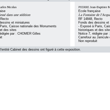
les Nicolas
PIERRE Jean-Baptiste M
aise
Ecole française
essé dans une sédition
La Fontaine de l'Acqua
 Recto
RF 14848, Recto
essins et miniatures
Fonds des dessins et 
 Paris, Caisse nationale des Monuments
- Exposé à Paris, Ca
et des sites
historiques et des sit
rédigée par : CHOMER Gilles
Notice 7, rédigée par 
it
Carrefour au Janicule 
Non reproduit
l'entité Cabinet des dessins ont figuré à cette exposition.