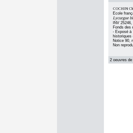
COCHIN Char
Ecole franç
Lycurgue bl
INV 25246,
Fonds des d
- Exposé à
historiques 
Notice 90, 
Non reprodu
2 oeuvres de 