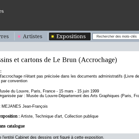
es
res
Artistes
Expositions
sins et cartons de Le Brun (Accrochage)
:
 d'accrochage n'étant pas précisée dans les documents administratifs (Livre
e par convention
usée du Louvre, Paris, France - 15 mars - 15 juin 1999
rganisée par : Musée du Louvre-Département des Arts Graphiques (Paris, Fr
:
MEJANES Jean-François
exposition :
Artiste, Technique d'art, Collection publique
ans catalogue
 l'entité Cabinet des dessins ont figuré à cette exposition.