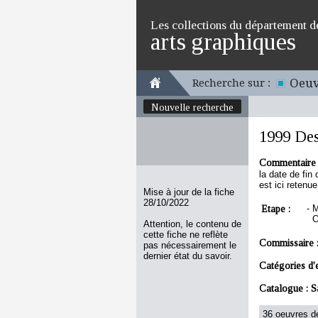
Les collections du département d
arts graphiques
Oeuv
Recherche sur :
Nouvelle recherche
1999 Des
Commentaire 
la date de fin
est ici retenu
Mise à jour de la fiche
28/10/2022
Etape :
-
M
O
Attention, le contenu de
cette fiche ne reflète
Commissaire 
pas nécessairement le
dernier état du savoir.
Catégories d'
Catalogue :
S
36 oeuvres de