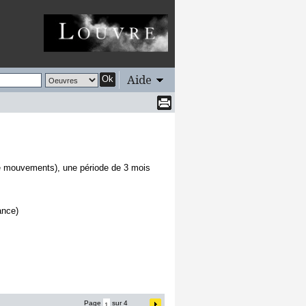
Aide
Ok
 de mouvements), une période de 3 mois
ance)
Page
sur 4