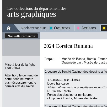
Les collections du département des
arts graphiques
Oeuvres
Artistes
Recherche sur :
Nouvelle recherche
2024 Corsica Rumana
Etape :
-
Musée de Bastia, Bastia, France 
Organisée par : Musée de Bastia
Mise à jour de la fiche
17/05/2024
1 oeuvre de l'entité Cabinet des dessins a fig
Attention, le contenu de
cette fiche ne reflète
THIBAULT Jean Thomas
pas nécessairement le
Ecole française
dernier état du savoir.
Atrium d'une maison pompéienne reconstitu
RF 14306, Recto
Fonds des dessins et miniatures
- Exposé à Bastia, Musée de Bastia
1 oeuvre de l'entité Cabinet des dessins a fig