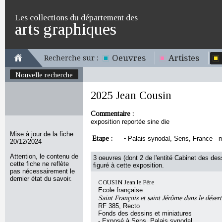
Les collections du département des
arts graphiques
Oeuvres
Artistes
Recherche sur :
Nouvelle recherche
2025 Jean Cousin
Commentaire :
exposition reportée sine die
Mise à jour de la fiche
Etape :
-
Palais synodal, Sens, France - 
20/12/2024
Attention, le contenu de
3 oeuvres (dont 2 de l'entité Cabinet des des
cette fiche ne reflète
figuré à cette exposition.
pas nécessairement le
dernier état du savoir.
COUSIN Jean le Père
Ecole française
Saint François et saint Jérôme dans le désert
RF 385, Recto
Fonds des dessins et miniatures
- Exposé à Sens, Palais synodal