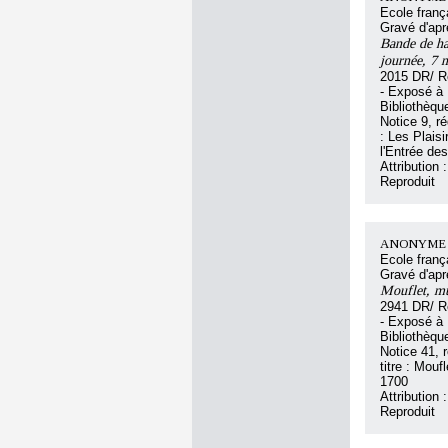
Ecole franç
Gravé d'ap
Bande de ha
journée, 7 m
2015 DR/ R
- Exposé à 
Bibliothèqu
Notice 9, r
: Les Plais
l'Entrée de
Attributi
Reproduit
ANONYME F
Ecole franç
Gravé d'a
Mouflet, mu
2941 DR/ R
- Exposé à 
Bibliothèqu
Notice 41,
titre : Mou
1700
Attributi
Reproduit