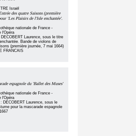
TRE Israël
Entrée des quatre Saisons (première
ur 'Les Plaisirs de l'Isle enchantée'.
iothèque nationale de France -
 l'Opéra
 : DECOBERT Laurence, sous le titre
le enchantée. Bande de violons de
isons (première journée, 7 mai 1664)
YME FRANCAIS
rade espagnole du 'Ballet des Muses'
iothèque nationale de France -
 l'Opéra
ar : DECOBERT Laurence, sous le
ostume pour la mascarade espagnole
 1667