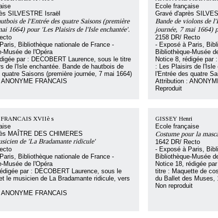
aise
Ecole française
rès SILVESTRE Israël
Gravé d'après SILVES
utbois de l'Entrée des quatre Saisons (première
Bande de violons de l'
ai 1664) pour 'Les Plaisirs de l'Isle enchantée'.
journée, 7 mai 1664) po
ecto
2158 DR/ Recto
Paris, Bibliothèque nationale de France -
- Exposé à Paris, Bibl
e-Musée de l'Opéra
Bibliothèque-Musée de
édigée par : DECOBERT Laurence, sous le titre
Notice 8, rédigée par
irs de l'Isle enchantée. Bande de hautbois de
: Les Plaisirs de l'Is
s quatre Saisons (première journée, 7 mai 1664)
l'Entrée des quatre Sa
on : ANONYME FRANCAIS
Attribution : ANON
Reproduit
RANCAIS XVIIè s
GISSEY Henri
aise
Ecole française
près MAÎTRE DES CHIMERES
Costume pour la masca
sicien de 'La Bradamante ridicule'
1642 DR/ Recto
ecto
- Exposé à Paris, Bibl
Paris, Bibliothèque nationale de France -
Bibliothèque-Musée de
e-Musée de l'Opéra
Notice 18, rédigée p
 rédigée par : DECOBERT Laurence, sous le
titre : Maquette de c
flet le musicien de La Bradamante ridicule, vers
du Ballet des Muses,
Non reproduit
on : ANONYME FRANCAIS