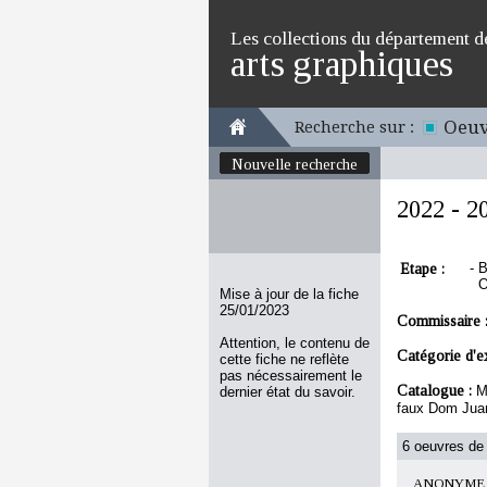
Les collections du département d
arts graphiques
Oeuv
Recherche sur :
Nouvelle recherche
2022 - 2
Etape :
-
B
O
Mise à jour de la fiche
25/01/2023
Commissaire 
Attention, le contenu de
Catégorie d'e
cette fiche ne reflète
pas nécessairement le
Catalogue :
M
dernier état du savoir.
faux Dom Juan
6 oeuvres de 
ANONYME F