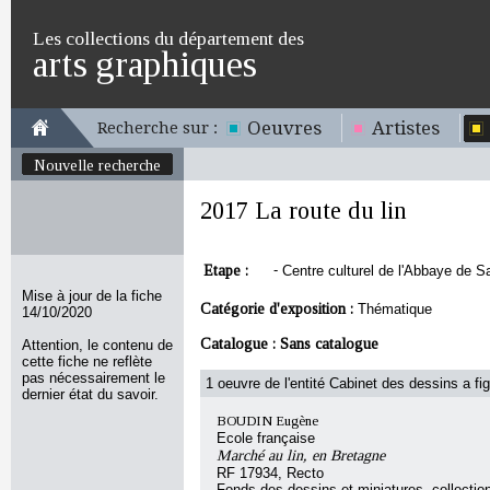
Les collections du département des
arts graphiques
Oeuvres
Artistes
Recherche sur :
Nouvelle recherche
2017 La route du lin
Etape :
-
Centre culturel de l'Abbaye de Sa
Mise à jour de la fiche
Catégorie d'exposition :
Thématique
14/10/2020
Catalogue :
Sans catalogue
Attention, le contenu de
cette fiche ne reflète
pas nécessairement le
1 oeuvre de l'entité Cabinet des dessins a fig
dernier état du savoir.
BOUDIN Eugène
Ecole française
Marché au lin, en Bretagne
RF 17934, Recto
Fonds des dessins et miniatures, collecti