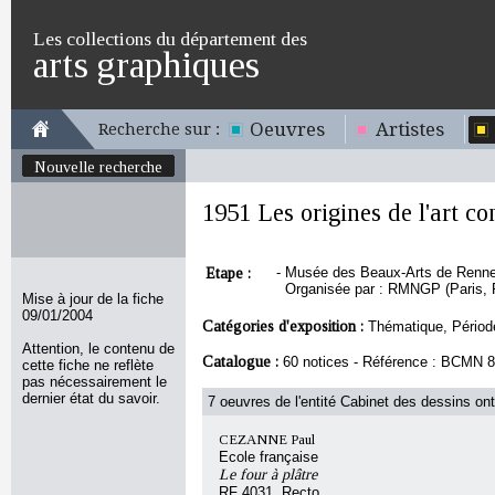
Les collections du département des
arts graphiques
Oeuvres
Artistes
Recherche sur :
Nouvelle recherche
1951 Les origines de l'art c
Etape :
-
Musée des Beaux-Arts de Rennes,
Organisée par : RMNGP (Paris, 
Mise à jour de la fiche
09/01/2004
Catégories d'exposition :
Thématique, Périod
Attention, le contenu de
Catalogue :
60 notices - Référence : BCMN 
cette fiche ne reflète
pas nécessairement le
dernier état du savoir.
7 oeuvres de l'entité Cabinet des dessins ont
CEZANNE Paul
Ecole française
Le four à plâtre
RF 4031, Recto