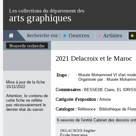
Les collections du département des
arts graphiques
Oeuvres
Artistes
Recherche sur :
Nouvelle recherche
2021 Delacroix et le Maroc
Etape :
-
Musée Mohammed VI d'art moderne
Organisée par : Musée Mohammed
Mise à jour de la fiche
15/11/2022
Commissaires :
BESSEDE Claire, EL IDRISSI
Attention, le contenu de
Catégorie d'exposition :
Artiste
cette fiche ne reflète
pas nécessairement le
Catalogue :
Référence : Bibliothèque de Fl
dernier état du savoir.
6 oeuvres de l'entité Cabinet des dessins ont
DELACROIX Eugène
Ecole française