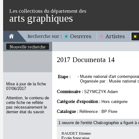
Les collections du département des
arts graphiques
Oeuvres
Artistes
Recherche sur :
Nouvelle recherche
2017 Documenta 14
Etape :
-
Musée national d'art contemporain
Organisée par : Musée national 
Mise à jour de la fiche
07/06/2017
Commissaire :
SZYMCZYK Adam
Attention, le contenu de
Catégorie d'exposition :
Hors catégorie
cette fiche ne reflète
pas nécessairement le
Catalogue :
Référence : BP Flore
dernier état du savoir.
1 oeuvre de l'entité Chalcographie a figuré à 
BAUDET Etienne
Ecole française