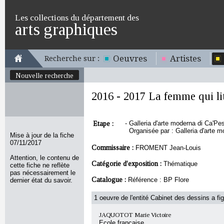
Les collections du département des
arts graphiques
Oeuvres
Artistes
Recherche sur :
Nouvelle recherche
2016 - 2017 La femme qui li
Etape :
-
Galleria d'arte moderna di Ca'Pes
Organisée par : Galleria d'arte m
Mise à jour de la fiche
07/11/2017
Commissaire :
FROMENT Jean-Louis
Attention, le contenu de
Catégorie d'exposition :
Thématique
cette fiche ne reflète
pas nécessairement le
Catalogue :
Référence : BP Flore
dernier état du savoir.
1 oeuvre de l'entité Cabinet des dessins a fig
JAQUOTOT Marie Victoire
Ecole française