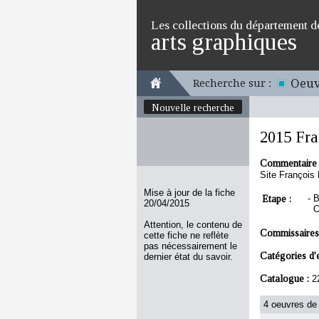
Les collections du département d
arts graphiques
Oeuv
Recherche sur :
Nouvelle recherche
2015 Fra
Commentaire 
Site François 
Mise à jour de la fiche
Etape :
-
B
20/04/2015
O
Attention, le contenu de
Commissaires
cette fiche ne reflète
pas nécessairement le
Catégories d'
dernier état du savoir.
Catalogue :
2
4 oeuvres de 