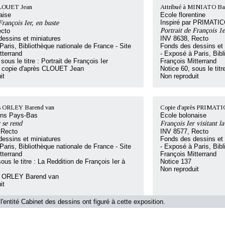
CLOUET Jean
Attribué à MINIATO Ba
aise
Ecole florentine
François Ier, en buste
Inspiré par PRIMATI
Portrait de François 1e
ecto
essins et miniatures
INV 8638, Recto
Paris, Bibliothèque nationale de France - Site
Fonds des dessins et 
tterrand
- Exposé à Paris, Bibl
sous le titre : Portrait de François Ier
François Mitterrand
 : copie d'après CLOUET Jean
Notice 60, sous le tit
it
Non reproduit
ès ORLEY Barend van
Copie d'après PRIMATI
ens Pays-Bas
Ecole bolonaise
 se rend
François Ier visitant 
 Recto
INV 8577, Recto
essins et miniatures
Fonds des dessins et 
Paris, Bibliothèque nationale de France - Site
- Exposé à Paris, Bibl
tterrand
François Mitterrand
ous le titre : La Reddition de François Ier à
Notice 137
Non reproduit
 : ORLEY Barend van
it
l'entité Cabinet des dessins ont figuré à cette exposition.