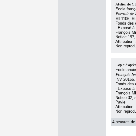
Atelier de 
Ecole franç
Portrait de 
MI 1106, R
Fonds des d
- Exposé à 
François Mi
Notice 197, 
Attribution
Non reprodu
Copie d'apr
Ecole anci
François Ier
INV 20166,
Fonds des d
- Exposé à 
François Mi
Notice 32, s
Pavie
Attribution
Non reprodu
4 oeuvres de 