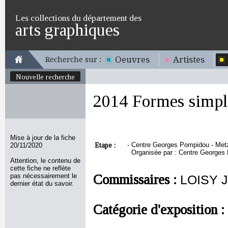
Les collections du département des
arts graphiques
Oeuvres
Artistes
Recherche sur :
Nouvelle recherche
2014 Formes simpl
Mise à jour de la fiche
Etape :
-
Centre Georges Pompidou - Metz,
20/11/2020
Organisée par : Centre Georges
Attention, le contenu de
cette fiche ne reflète
pas nécessairement le
Commissaires :
LOISY 
dernier état du savoir.
Catégorie d'exposition :