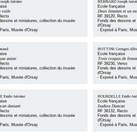
seph Antoine
BERNARD Joseph Antoi
aise
Ecole française
 voile
Deux femmes et un enf
Recto
RF 39120, Recto
essins et miniatures, collection du musée
Fonds des dessins et 
d'Orsay
 Paris, Musée d'Orsay
- Exposé à Paris, Mu
mand
BOTTINI Georges Alfr
aise
Ecole française
use assise
Trois croquis de femm
Recto
RF 39230, Verso
essins et miniatures, collection du musée
Fonds des dessins et 
d'Orsay
 Paris, Musée d'Orsay
- Exposé à Paris, Mu
Emile Antoine
BOURDELLE Emile Ant
aise
Ecole française
can dansant
Isadora Duncan
Recto
RF 36132, Recto
essins et miniatures, collection du musée
Fonds des dessins et 
d'Orsay
 Paris, Musée d'Orsay
- Exposé à Paris, Mu