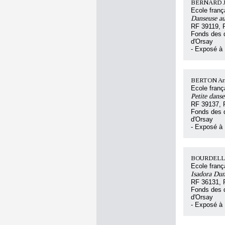
BERNARD Jo
Ecole franç
Danseuse au
RF 39119, 
Fonds des d
d'Orsay
- Exposé à
BERTON Ar
Ecole franç
Petite danse
RF 39137, 
Fonds des d
d'Orsay
- Exposé à
BOURDELLE 
Ecole franç
Isadora Dun
RF 36131, 
Fonds des d
d'Orsay
- Exposé à