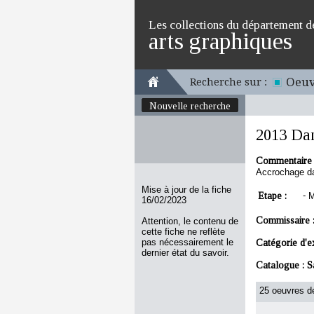
Les collections du département d
arts graphiques
Oeuv
Recherche sur :
Nouvelle recherche
2013 Dan
Commentaire 
Accrochage da
Mise à jour de la fiche
Etape :
-
M
16/02/2023
Commissaire 
Attention, le contenu de
cette fiche ne reflète
pas nécessairement le
Catégorie d'e
dernier état du savoir.
Catalogue :
S
25 oeuvres de