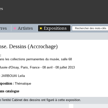
es
res
Artistes
Expositions
se. Dessins (Accrochage)
:
ns les collections permanentes du musée, salle 68
usée d'Orsay, Paris, France - 08 avril - 08 juillet 2013
:
JARBOUAI Leïla
xposition :
Thématique
ans catalogue
 l'entité Cabinet des dessins ont figuré à cette exposition.