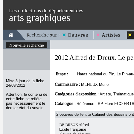
Les collections du département des
arts graphiques
Oeuvres
Artistes
Recherche sur :
Nouvelle recherche
2012 Alfred de Dreux. Le pei
Etape :
-
Haras national du Pin, Le Pin-au
Mise à jour de la fiche
Commissaire :
MENEUX Muriel
24/09/2012
Catégories d'exposition :
Artiste, Thématique
Attention, le contenu de
cette fiche ne reflète
pas nécessairement le
Catalogue :
Référence : BP Flore ECO-FR-
dernier état du savoir.
2 oeuvres de l'entité Cabinet des dessins ont
DE DREUX Alfred
Ecole française