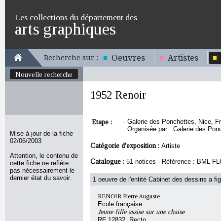
Les collections du département des
arts graphiques
Oeuvres
Artistes
Recherche sur :
Nouvelle recherche
1952 Renoir
Etape :
-
Galerie des Ponchettes, Nice, Fra
Organisée par : Galerie des Pon
Mise à jour de la fiche
02/06/2003
Catégorie d'exposition :
Artiste
Attention, le contenu de
Catalogue :
51 notices - Référence : BML F
cette fiche ne reflète
pas nécessairement le
dernier état du savoir.
1 oeuvre de l'entité Cabinet des dessins a fig
RENOIR Pierre Auguste
Ecole française
Jeune fille assise sur une chaise
RF 12832, Recto