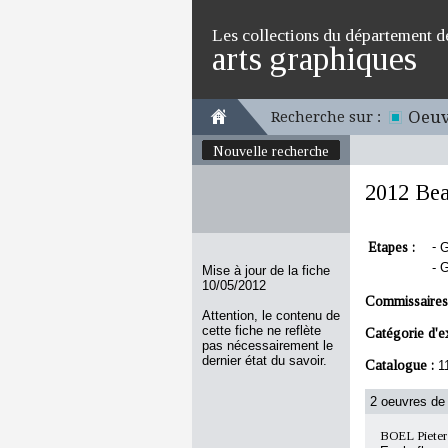
Les collections du département d
arts graphiques
Oeuv
Recherche sur :
Nouvelle recherche
2012 Bea
Etapes :
-
G
-
G
Mise à jour de la fiche
10/05/2012
Commissaires
Attention, le contenu de
cette fiche ne reflète
Catégorie d'e
pas nécessairement le
dernier état du savoir.
Catalogue :
1
2 oeuvres de 
BOEL Pieter