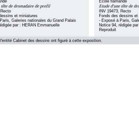
ande
Ecole flamande
 tête de dromadaire de profil
Etude d'une tête de d
 Recto
INV 19473, Recto
essins et miniatures
Fonds des dessins et 
Paris, Galeries nationales du Grand Palais
- Exposé à Paris, Gal
 rédigée par : HERAN Emmanuelle
Notice 94, rédigée p
Reproduit
l'entité Cabinet des dessins ont figuré à cette exposition.