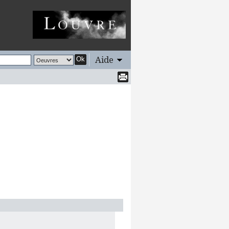
Aide
Ok