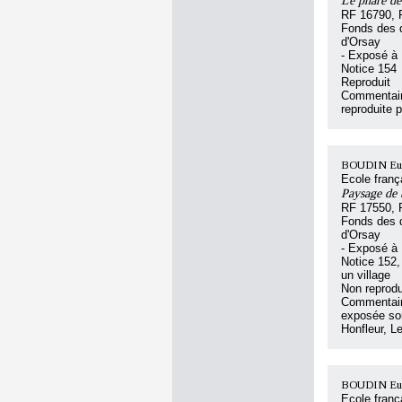
Le phare de
RF 16790, 
Fonds des d
d'Orsay
- Exposé à
Notice 154
Reproduit
Commentair
reproduite 
BOUDIN Eu
Ecole franç
Paysage de 
RF 17550, 
Fonds des d
d'Orsay
- Exposé à
Notice 152,
un village
Non reprodu
Commentair
exposée sou
Honfleur, L
BOUDIN Eu
Ecole franç