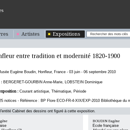
es
res
Artistes
Expositions
fleur entre tradition et modernité 1820-1900
usée Eugène Boudin, Honfleur, France - 03 juin - 06 septembre 2010
 :
BERGERET-GOURBIN Anne-Marie, LOBSTEIN Dominique
exposition :
Courant artistique, Thématique, Période
25 notices - Référence : BP Flore ECO-FR-4-XIX/EXP-2010 Bibliothèque du m
l'entité Cabinet des dessins ont figuré à cette exposition.
gène
BOUDIN Eugène
aise
Ecole française