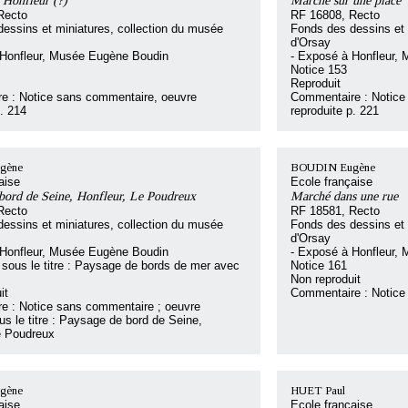
 Honfleur (?)
Marché sur une place
Recto
RF 16808, Recto
essins et miniatures, collection du musée
Fonds des dessins et 
d'Orsay
 Honfleur, Musée Eugène Boudin
- Exposé à Honfleur,
Notice 153
Reproduit
e : Notice sans commentaire, oeuvre
Commentaire : Notice
p. 214
reproduite p. 221
gène
BOUDIN Eugène
aise
Ecole française
bord de Seine, Honfleur, Le Poudreux
Marché dans une rue
Recto
RF 18581, Recto
essins et miniatures, collection du musée
Fonds des dessins et 
d'Orsay
 Honfleur, Musée Eugène Boudin
- Exposé à Honfleur,
 sous le titre : Paysage de bords de mer avec
Notice 161
Non reproduit
it
Commentaire : Notice
e : Notice sans commentaire ; oeuvre
s le titre : Paysage de bord de Seine,
e Poudreux
gène
HUET Paul
aise
Ecole française