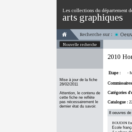
Les collections du département d
arts graphiques
Oeuv
Recherche sur :
Nouvelle recherche
2010 Hon
Etape :
-
M
Mise à jour de la fiche
Commissaires
28/02/2011
Catégories d'
Attention, le contenu de
cette fiche ne reflète
pas nécessairement le
Catalogue :
2
dernier état du savoir.
8 oeuvres de 
BOUDIN Eu
Ecole franç